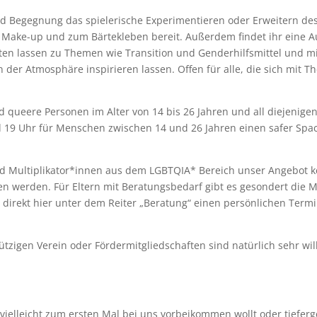
 Begegnung das spielerische Experimentieren oder Erweitern de
 Make-up und zum Bärtekleben bereit. Außerdem findet ihr eine A
ten lassen zu Themen wie Transition und Genderhilfsmittel und mi
 der Atmosphäre inspirieren lassen. Offen für alle, die sich mit
d queere Personen im Alter von 14 bis 26 Jahren und all diejenigen
nd 19 Uhr für Menschen zwischen 14 und 26 Jahren einen safer S
 Multiplikator*innen aus dem LGBTQIA* Bereich unser Angebot ken
 werden. Für Eltern mit Beratungsbedarf gibt es gesondert die Mö
direkt hier unter dem Reiter „Beratung“ einen persönlichen Termi
ützigen Verein oder Fördermitgliedschaften sind natürlich sehr w
r vielleicht zum ersten Mal bei uns vorbeikommen wollt oder tiefe