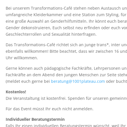
Bei unserem Transformations-Café stehen neben Austausch und
umfangreiche Kleiderkammer und eine Station zum Styling, für
eine große Auswahl an Genderhilfsmitteln. Ihr könnt euch bera
Gender dekonstruieren, Euch selbst neu erfinden oder euch von
Geschlechterrollen und Sexualität hinterfragen.
Das Transformations-Café richtet sich an junge trans*, inter un
ebenfalls willkommen! Bitte beachtet, dass wir zwischen 16 u
Uhr willkommen.
Gerne können auch pädagogische Fachkräfte, Lehrpersonen und
Fachkräfte an dem Abend den jungen Menschen zur Seite stehen
(meldet euch gerne bei
beratung@1001plateau.com
oder bucht 
Kostenlos!
Die Veranstaltung ist kostenfrei. Spenden für unseren gemeinn
Für das Event müsst Ihr euch nicht anmelden.
Individueller Beratungstermin
Falls Ihr einen individuellen Beratungstermin wünscht, weil Ih