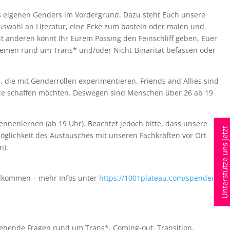
s eigenen Genders im Vordergrund. Dazu steht Euch unsere
uswahl an Literatur, eine Ecke zum basteln oder malen und
t anderen könnt Ihr Eurem Passing den Feinschliff geben, Euer
 Themen rund um Trans* und/oder Nicht-Binarität befassen oder
, die mit Genderrollen experimentieren. Friends and Allies sind
pace schaffen möchten. Deswegen sind Menschen über 26 ab 19
nenlernen (ab 19 Uhr). Beachtet jedoch bitte, dass unsere
Unterstütze uns jetzt
glichkeit des Austausches mit unseren Fachkräften vor Ort
n).
illkommen – mehr Infos unter
https://1001plateau.com/spenden
rgehende Fragen rund um Trans*, Coming-out, Transition,