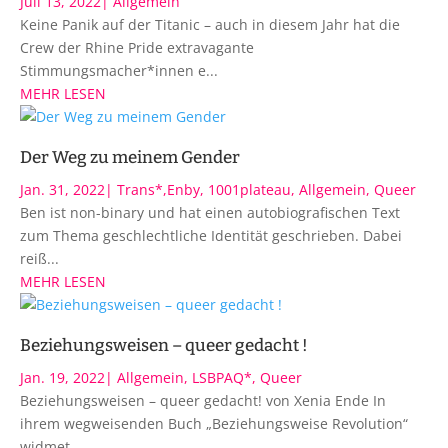
Juli 13, 2022
|
Allgemein
Keine Panik auf der Titanic – auch in diesem Jahr hat die
Crew der Rhine Pride extravagante
Stimmungsmacher*innen e...
MEHR LESEN
Der Weg zu meinem Gender
Jan. 31, 2022
|
Trans*,Enby
,
1001plateau
,
Allgemein
,
Queer
Ben ist non-binary und hat einen autobiografischen Text
zum Thema geschlechtliche Identität geschrieben. Dabei
reiß...
MEHR LESEN
Beziehungsweisen – queer gedacht !
Jan. 19, 2022
|
Allgemein
,
LSBPAQ*
,
Queer
Beziehungsweisen – queer gedacht! von Xenia Ende In
ihrem wegweisenden Buch „Beziehungsweise Revolution“
widmet...