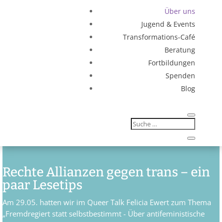
Über uns
Jugend & Events
Transformations-Café
Beratung
Fortbildungen
Spenden
Blog
Rechte Allianzen gegen trans – ein
paar Lesetips
Am 29.05. hatten wir im Queer Talk Felicia Ewert zum Thema
„Fremdregiert statt selbstbestimmt - Über antifeministische