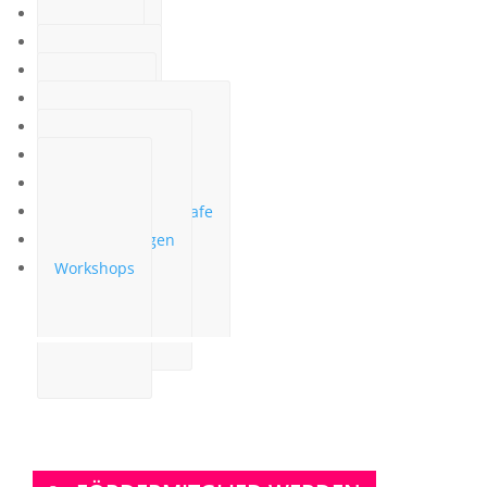
LSBPAQ*
Trans*,Enby
Inter*
Drag
Allgemein
1001plateau
Rhine Pride
Transformations-Cafe
Veranstaltungen
Workshops