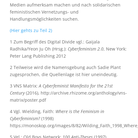
Medien aufmerksam machen und nach solidarischen
feministischen Vernetzungs- und
Handlungsmöglichkeiten suchen.
(Hier gehts zu Teil 2)
1 Zum Begriff des Digital Divide vgl.: Gaijala
Radhika/Yeon Ju Oh (Hrsg.):
Cyberfeminism 2.0
, New York:
Peter Lang Publishing 2012
2 Teilweise wird die Namensgebung auch Sadie Plant
zugesprochen, die Quellenlage ist hier uneindeutig.
3 VNS Matrix:
A Cyberfeminist Manifesto for the 21
st
Century
(2016), http://archive.rhizome.org/anthology/vns-
matrix/poster.pdf
4 Vgl. Wielding, Faith:
Where is the Feminism in
Cyberfeminism?
(1998)
https://monoskop.org/images/8/82/Wilding_Faith_1998_Where
5 Vgl.: Old Boys Network:
100 Anti-Theses
(1997),