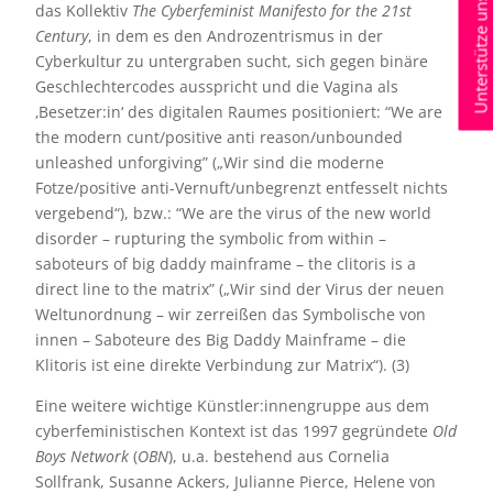
Unterstütze uns jetzt
das Kollektiv
The Cyberfeminist Manifesto for the 21st
Century
, in dem es den Androzentrismus in der
Cyberkultur zu untergraben sucht, sich gegen binäre
Geschlechtercodes ausspricht und die Vagina als
‚Besetzer:in‘ des digitalen Raumes positioniert: “We are
the modern cunt/positive anti reason/unbounded
unleashed unforgiving” („Wir sind die moderne
Fotze/positive anti-Vernuft/unbegrenzt entfesselt nichts
vergebend“), bzw.: “We are the virus of the new world
disorder – rupturing the symbolic from within –
saboteurs of big daddy mainframe – the clitoris is a
direct line to the matrix” („Wir sind der Virus der neuen
Weltunordnung – wir zerreißen das Symbolische von
innen – Saboteure des Big Daddy Mainframe – die
Klitoris ist eine direkte Verbindung zur Matrix“). (3)
Eine weitere wichtige Künstler:innengruppe aus dem
cyberfeministischen Kontext ist das 1997 gegründete
Old
Boys Network
(
OBN
), u.a. bestehend aus Cornelia
Sollfrank, Susanne Ackers, Julianne Pierce, Helene von