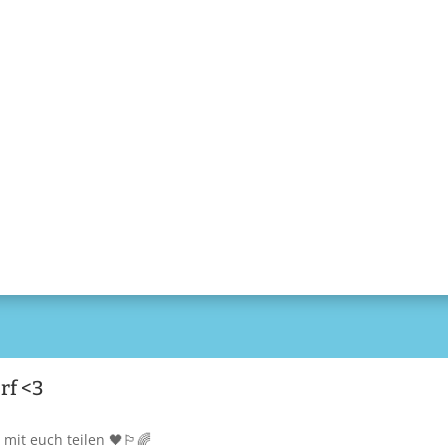
rf <3
it euch teilen 🖤🏳️‍🌈