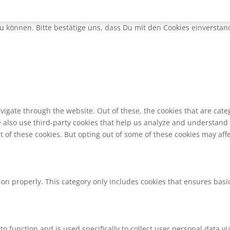
 können. Bitte bestätige uns, dass Du mit den Cookies einverstand
vigate through the website. Out of these, the cookies that are cat
We also use third-party cookies that help us analyze and understand
t of these cookies. But opting out of some of these cookies may af
ion properly. This category only includes cookies that ensures basic
to function and is used specifically to collect user personal data 