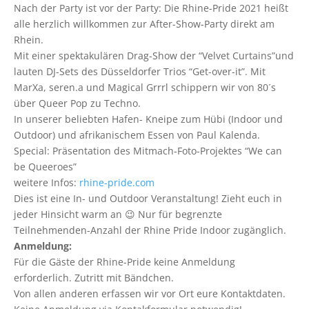
Nach der Party ist vor der Party: Die Rhine-Pride 2021 heißt
alle herzlich willkommen zur After-Show-Party direkt am
Rhein.
Mit einer spektakulären Drag-Show der “Velvet Curtains”und
lauten DJ-Sets des Düsseldorfer Trios “Get-over-it”. Mit
MarXa, seren.a und Magical Grrrl schippern wir von 80´s
über Queer Pop zu Techno.
In unserer beliebten Hafen- Kneipe zum Hübi (Indoor und
Outdoor) und afrikanischem Essen von Paul Kalenda.
Special: Präsentation des Mitmach-Foto-Projektes “We can
be Queeroes”
weitere Infos:
rhine-pride.com
Dies ist eine In- und Outdoor Veranstaltung! Zieht euch in
jeder Hinsicht warm an 😉 Nur für begrenzte
Teilnehmenden-Anzahl der Rhine Pride Indoor zugänglich.
Anmeldung:
Für die Gäste der Rhine-Pride keine Anmeldung
erforderlich. Zutritt mit Bändchen.
Von allen anderen erfassen wir vor Ort eure Kontaktdaten.